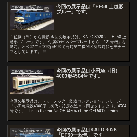
今回の展示品は「EF58 上越形
宝石化済み車両のご紹介
ブルー」です。
１位側（※）から撮影 今回の展示品は、KATO 3020-2 「EF58 上
越形 ブルー」です。 付属のナンバープレートから「121号機」を
選定。昭和32年日立製作所製で高崎第二機関区所属時代をモチー
フとしています。 当...
今回の展示品は小田急（旧）
宝石化済み車両のご紹介
4000形4504号です。
今回の展示品は、トミーテック「鉄道コレクション」シリーズ
「小田急電鉄4000形（初代）冷房改造車６両セット」より、4504
号です。 This is the car No.OER4504 of the OER4000 series, ...
今回の展示品はKATO 3026
宝石化済み車両のご紹介
「EF60一般色」です。