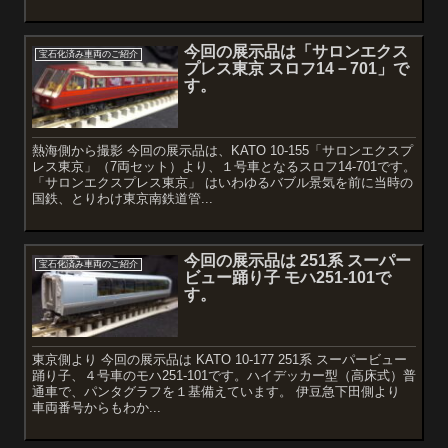
今回の展示品は「サロンエクス
宝石化済み車両のご紹介
プレス東京 スロフ14－701」で
す。
熱海側から撮影 今回の展示品は、KATO 10-155「サロンエクスプ
レス東京」（7両セット）より、１号車となるスロフ14-701です。
「サロンエクスプレス東京」 はいわゆるバブル景気を前に当時の
国鉄、とりわけ東京南鉄道管...
今回の展示品は 251系 スーパー
宝石化済み車両のご紹介
ビュー踊り子 モハ251-101で
す。
東京側より 今回の展示品は KATO 10-177 251系 スーパービュー
踊り子、４号車のモハ251-101です。ハイデッカー型（高床式）普
通車で、パンタグラフを１基備えています。 伊豆急下田側より
車両番号からもわか...