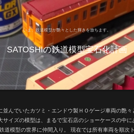
いま、鉄道模型が艶々とした輝きを放ちます。
SATOSHIの鉄道模型宝石化計画
に並んでいたカツミ・エンドウ製ＨＯゲージ車両の艶々
大サイズの模型は、まるで宝石店のショーケースの中に
、鉄道模型の世界に仲間入り。 現在では所有車両を順次