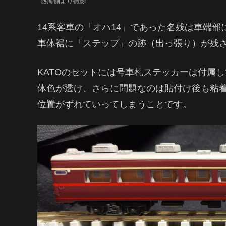
熱海側より撮影
14系客車の「オハ14」であった名残は車端
車体裾に「ステップ」の跡（出っ張り）が残
KATOのセットには号車札ステッカーは付属
体色が透け、さらに問題なのは貼付け後も粘着
位置がずれていってしまうことです。