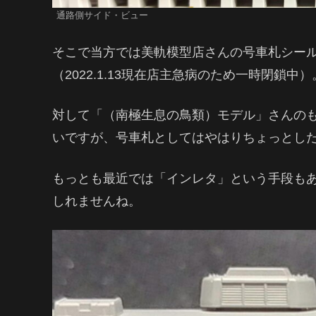
通路側サイド・ビュー
そこで当方では美軌模型店さんの号車札シー
（2022.1.13現在店主急病のため一時閉鎖
対して「（南極生息の鳥類）モデル」さんの
いですが、号車札としてはやはりちょっとし
もっとも最近では「インレタ」という手段も
しれませんね。